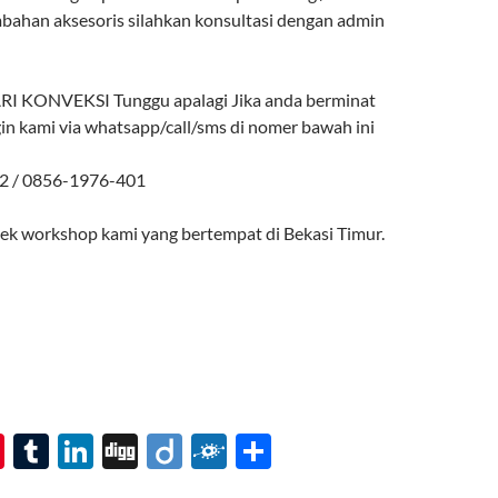
mbahan aksesoris silahkan konsultasi dengan admin
 KONVEKSI Tunggu apalagi Jika anda berminat
in kami via whatsapp/call/sms di nomer bawah ini
2 / 0856-1976-401
cek workshop kami yang bertempat di Bekasi Timur.
Pi
T
Li
Di
Di
F
S
nt
u
n
gg
ig
ol
h