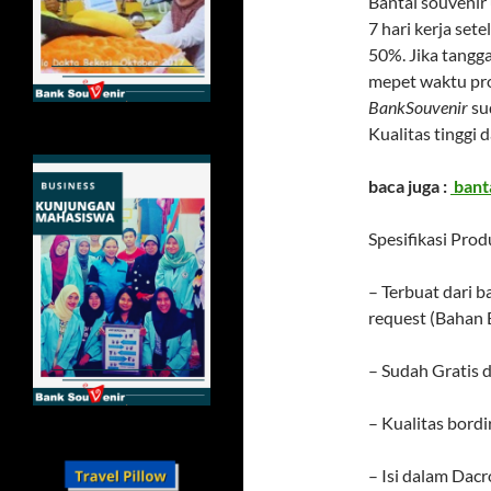
Bantal souvenir
7 hari kerja se
50%. Jika tangg
mepet waktu prod
BankSouvenir
su
Kualitas tinggi 
baca juga :
banta
Spesifikasi Prod
– Terbuat dari 
request (Bahan 
– Sudah Gratis d
– Kualitas bord
– Isi dalam Da