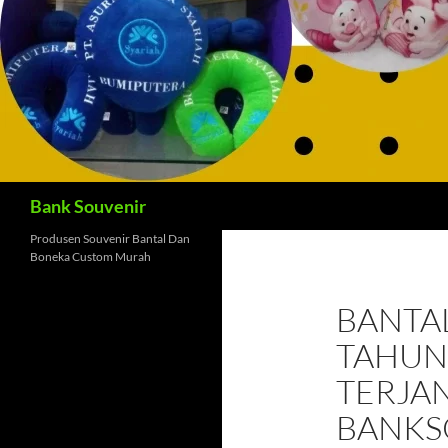
Cari
Bank Souvenir
Produsen Souvenir Bantal Dan
Boneka Custom Murah
BANTA
TAHUN
TERJA
BANKS