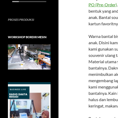
PO (Pre-Order)
bentuk yang and
anak. Bantal so
PROSES PRODUKSI
kartun favoritny
Warna bantal bi
WORKSHOP BORDIR MESIN
anak. Disini kam
kami gunakan su
souvenir ulang t
Material utama 
bantalnya. Dakro
menimbulkan ale
mengembang lagi 
kami menggunaka
bantalnya. Kain
halus dan lembut
keringat, maka