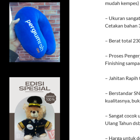
mudah kempes)
– Ukuran sangat
Cetakan bahan 3
– Berat total 23
– Proses Penger
Finishing sampai
– Jahitan Rapih
– Berstandar SNI
kualitasnya, buk
– Sangat cocok u
Ulang Tahun ds
– Harga untuk de