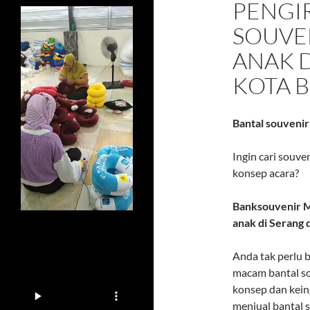
PENGI
SOUVE
ANAK D
KOTA B
Bantal souvenir
Ingin cari souve
konsep acara?
Banksouvenir M
anak di Serang d
Anda tak perlu b
macam bantal so
konsep dan kein
menjual bantal 