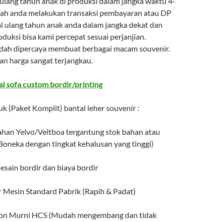
 ulang tahun anak di produksi dalam jangka waktu 4-
telah anda melakukan transaksi pembayaran atau DP
al ulang tahun anak anda dalam jangka dekat dan
uksi bisa kami percepat sesuai perjanjian.
dah dipercaya membuat berbagai macam souvenir.
dan harga sangat terjangkau.
l sofa custom bordir/printing
uk (Paket Komplit) bantal leher souvenir :
bahan Yelvo/Veltboa tergantung stok bahan atau
Boneka dengan tingkat kehalusan yang tinggi)
esain bordir dan biaya bordir
ir Mesin Standard Pabrik (Rapih & Padat)
cron Murni HCS (Mudah mengembang dan tidak