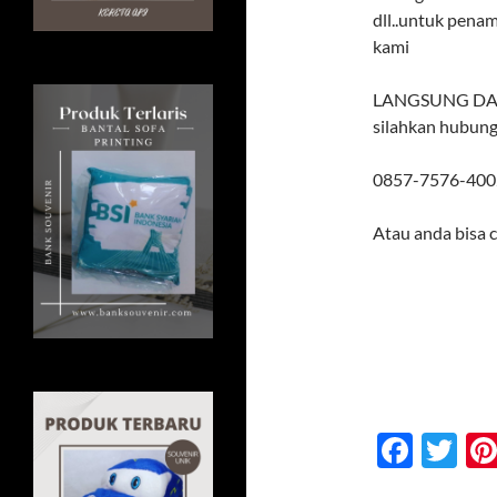
dll..untuk pena
kami
LANGSUNG DARI
silahkan hubung
0857-7576-400
Atau anda bisa 
F
T
ac
w