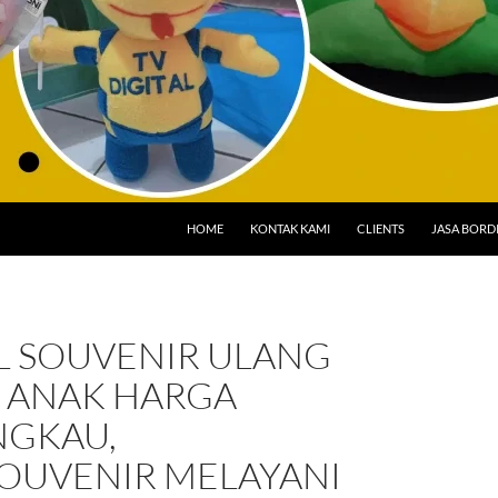
HOME
KONTAK KAMI
CLIENTS
JASA BORD
L SOUVENIR ULANG
 ANAK HARGA
NGKAU,
OUVENIR MELAYANI