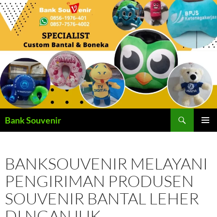
Langsung
ke
isi
Cari
Bank Souvenir
MENU
UTAMA
BANKSOUVENIR MELAYANI
PENGIRIMAN PRODUSEN
SOUVENIR BANTAL LEHER
DI NGANJUK