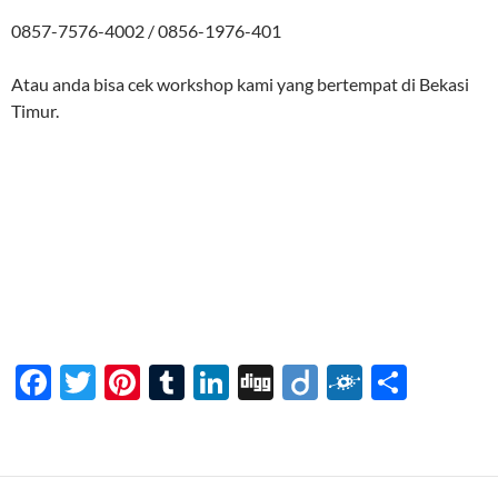
0857-7576-4002 / 0856-1976-401
Atau anda bisa cek workshop kami yang bertempat di Bekasi
Timur.
F
T
Pi
T
Li
Di
Di
F
S
ac
w
nt
u
n
gg
ig
ol
h
e
itt
er
m
k
o
k
ar
b
er
es
bl
e
d
e