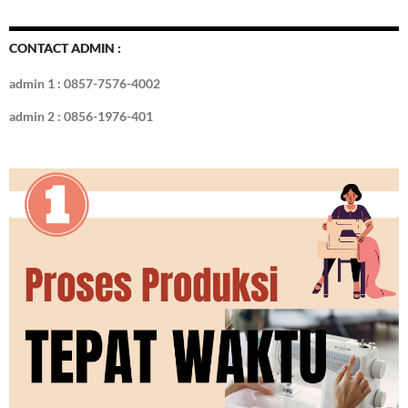
o
t
r
dI
o
n
CONTACT ADMIN :
k
admin 1 : 0857-7576-4002
admin 2 : 0856-1976-401