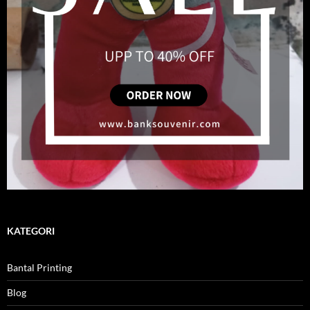
KATEGORI
Bantal Printing
Blog