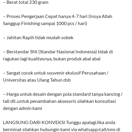
– Berat total 230 gram
– Proses Pengerjaan Cepat hanya 4-7 hari (Insya Allah
Sanggup Finishing sampai 1000 pcs / hari)
– Jahitan Rapih tidak mudah sobek
– Berstandar SNI (Standar Nasional Indonesia) tidak di
ragukan lagi kualitasnya, bukan produk abal abal
– Sangat cocok untuk souvenir ekslusif Perusahaan /
Universitas atau Ulang Tahun dsb
– Harga untuk desain dengan pola standard tanpa kancing /
tali dll..untuk penambahan aksesoris silahkan konsultasi
dengan admin kami
LANGSUNG DARI KONVEKSI Tunggu apalagiJika anda
berminat silahkan hubungin kami via whatsapp/call/sms di