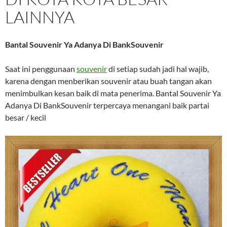
LAINNYA
Bantal Souvenir Ya Adanya Di BankSouvenir
Saat ini penggunaan
souvenir
di setiap sudah jadi hal wajib,
karena dengan menberikan souvenir atau buah tangan akan
menimbulkan kesan baik di mata penerima. Bantal Souvenir Ya
Adanya Di BankSouvenir terpercaya menangani baik partai
besar / kecil