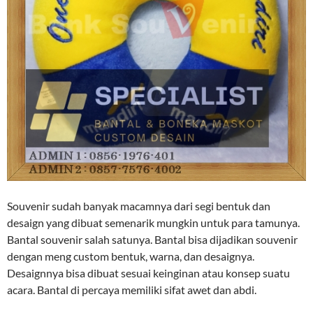
Souvenir sudah banyak macamnya dari segi bentuk dan
desaign yang dibuat semenarik mungkin untuk para tamunya.
Bantal souvenir salah satunya. Bantal bisa dijadikan souvenir
dengan meng custom bentuk, warna, dan desaignya.
Desaignnya bisa dibuat sesuai keinginan atau konsep suatu
acara. Bantal di percaya memiliki sifat awet dan abdi.