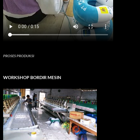
PROSES PRODUKSI
WORKSHOP BORDIR MESIN