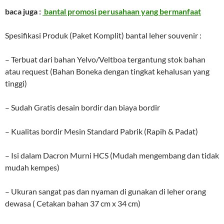
baca juga :
bantal promosi perusahaan yang bermanfaat
Spesifikasi Produk (Paket Komplit) bantal leher souvenir :
– Terbuat dari bahan Yelvo/Veltboa tergantung stok bahan
atau request (Bahan Boneka dengan tingkat kehalusan yang
tinggi)
– Sudah Gratis desain bordir dan biaya bordir
– Kualitas bordir Mesin Standard Pabrik (Rapih & Padat)
– Isi dalam Dacron Murni HCS (Mudah mengembang dan tidak
mudah kempes)
– Ukuran sangat pas dan nyaman di gunakan di leher orang
dewasa ( Cetakan bahan 37 cm x 34 cm)