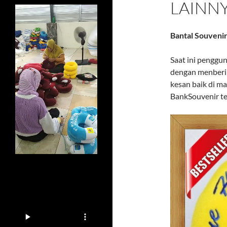
LAINN
Bantal Souveni
Saat ini penggu
dengan menberi
kesan baik di m
BankSouvenir ter