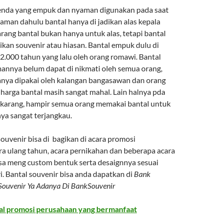
benda yang empuk dan nyaman digunakan pada saat
 zaman dahulu bantal hanya di jadikan alas kepala
arang bantal bukan hanya untuk alas, tetapi bantal
dikan souvenir atau hiasan. Bantal empuk dulu di
 2.000 tahun yang lalu oleh orang romawi. Bantal
nnya belum dapat di nikmati oleh semua orang,
nya dipakai oleh kalangan bangasawan dan orang
 harga bantal masih sangat mahal. Lain halnya pda
ekarang, hampir semua orang memakai bantal untuk
ya sangat terjangkau.
ouvenir bisa di bagikan di acara promosi
ra ulang tahun, acara pernikahan dan beberapa acara
isa meng custom bentuk serta desaignnya sesuai
i. Bantal souvenir bisa anda dapatkan di
Bank
 Souvenir Ya Adanya Di BankSouvenir
al promosi perusahaan yang bermanfaat