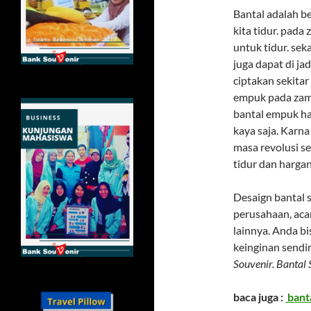
Bantal adalah 
kita tidur. pada
untuk tidur. sek
juga dapat di ja
ciptakan sekitar
empuk pada zama
bantal empuk ha
kaya saja. Karna
masa revolusi s
tidur dan hargan
Desaign bantal s
perusahaan, aca
lainnya. Anda b
keinginan sendir
Souvenir. Bantal
baca juga :
bant