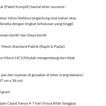
uk (Paket Komplit) bantal leher souvenir :
bahan Yelvo/Veltboa tergantung stok bahan atau
Boneka dengan tingkat kehalusan yang tinggi)
esain bordir dan biaya bordir
ir Mesin Standard Pabrik (Rapih & Padat)
cron Murni HCS (Mudah mengembang dan tidak
 pas dan nyaman di gunakan di leher orang dewasa (
7 cm x 34 cm)
0 gram
jaan Cepat hanya 4-7 hari (Insya Allah Sanggup