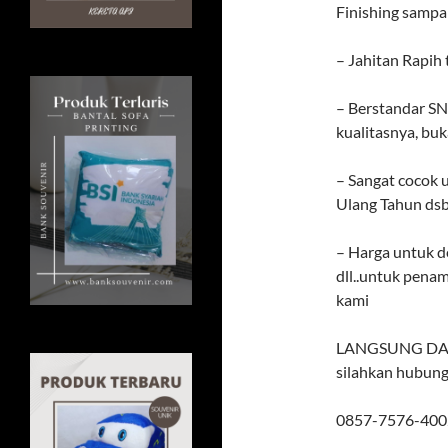
Finishing sampai
– Jahitan Rapih
– Berstandar SNI
kualitasnya, buk
– Sangat cocok u
Ulang Tahun ds
– Harga untuk de
dll..untuk pena
kami
LANGSUNG DARI
silahkan hubung
0857-7576-400