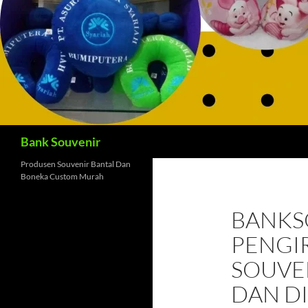
Cari
Bank Souvenir
Produsen Souvenir Bantal Dan
Boneka Custom Murah
BANKS
PENGI
SOUVEN
DAN DI